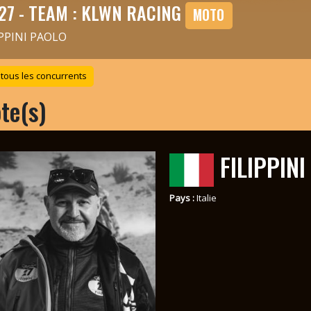
27 - TEAM : KLWN RACING
MOTO
IPPINI PAOLO
 tous les concurrents
ote(s)
FILIPPIN
Pays :
Italie