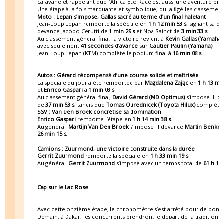
caravane et rappelant que l’Africa Eco Race est aussi une aventure
Une étape à la fois marquante et symbolique, qui a figé les classements
Moto : Lepan s’impose, Gallas sacré au terme d’un final haletant
Jean-Loup Lepan remporte la spéciale en
1 h 12 min 53 s
, signant sa 
devance Jacopo Cerutti de
1 min 29 s
et Noa Sainct de
3 min 33 s
.
Au classement général final, la victoire revient à
Kevin Gallas (Yamah
avec seulement
41 secondes d’avance
sur
Gautier Paulin (Yamaha)
.
Jean-Loup Lepan (KTM) complète le podium final à
16 min 08 s
.
Autos : Gérard récompensé d’une course solide et maîtrisée
La spéciale du jour a été remportée par
Magdalena Zając
en
1 h 13 m
et
Enrico Gaspari
à
1 min 03 s
.
Au classement général final,
David Gérard (MD Optimus)
s’impose. Il
de
37 min 53 s
, tandis que
Tomas Ourednicek (Toyota Hilux)
complèt
SSV : Van Den Broek concrétise sa domination
Enrico Gaspari
remporte l’étape en
1 h 14 min 38 s
.
Au général,
Martijn Van Den Broek
s’impose. Il devance
Martin Benk
26 min 15 s
.
Camions : Zuurmond, une victoire construite dans la durée
Gerrit Zuurmond
remporte la spéciale en
1 h 33 min 19 s
.
Au général,
Gerrit Zuurmond
s’impose avec un temps total de
61 h 1
Cap sur le Lac Rose
Avec cette onzième étape, le chronomètre s’est arrêté pour de bo
Demain, à Dakar, les concurrents prendront le départ de la traditio