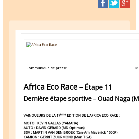
Communiqué de presse
Mp
Africa Eco Race –
Étape 11
Dernière étape sportive – Ouad Naga (Ma
-
ème
VAINQUEURS DE LA 17
EDITION DE L’AFRICA ECO RACE :
MOTO :
KEVIN GALLAS (YAMAHA)
AUTO :
DAVID GERARD (MD Optimus)
SSV :
MARTIJN VAN DEN BROEK (Can-Am Maverick 1000R)
CAMION :
GERRIT ZUURMOND (Man TGA)