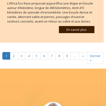
L’Africa Eco Race proposait aujourd’hui une étape en boucle
autour d’Aïdzidine, longue de 490 kilomètres, dont 415
kilomètres de spéciale chronométrée. Une boucle dense et
variée, alternant sable et pierres, passages d’oued et
secteurs cassants, avant un retour au sable et aux dunes.
En savoir plus
Pagination
Page suivante
1
2
3
4
5
6
7
8
9
…
››
Dernier
Dernière 
»