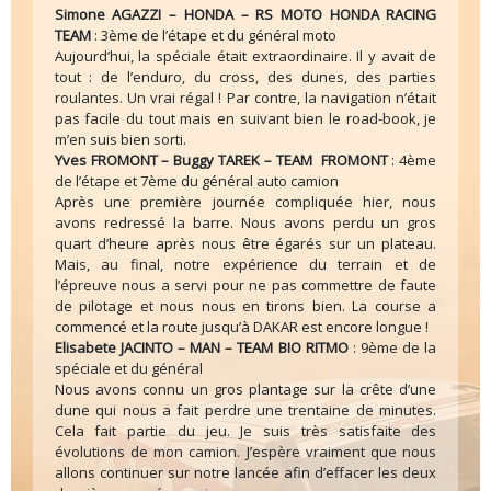
Simone AGAZZI – HONDA – RS MOTO HONDA RACING
TEAM
: 3ème de l’étape et du général moto
Aujourd’hui, la spéciale était extraordinaire. Il y avait de
tout : de l’enduro, du cross, des dunes, des parties
roulantes. Un vrai régal ! Par contre, la navigation n’était
pas facile du tout mais en suivant bien le road-book, je
m’en suis bien sorti.
Yves FROMONT – Buggy TAREK – TEAM FROMONT
: 4ème
de l’étape et 7ème du général auto camion
Après une première journée compliquée hier, nous
avons redressé la barre. Nous avons perdu un gros
quart d’heure après nous être égarés sur un plateau.
Mais, au final, notre expérience du terrain et de
l’épreuve nous a servi pour ne pas commettre de faute
de pilotage et nous nous en tirons bien. La course a
commencé et la route jusqu’à DAKAR est encore longue !
Elisabete JACINTO – MAN – TEAM BIO RITMO
: 9ème de la
spéciale et du général
Nous avons connu un gros plantage sur la crête d’une
dune qui nous a fait perdre une trentaine de minutes.
Cela fait partie du jeu. Je suis très satisfaite des
évolutions de mon camion. J’espère vraiment que nous
allons continuer sur notre lancée afin d’effacer les deux