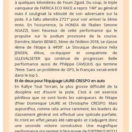
à quelques kilomètres de Foum Zguid. Du coup, le triple
vainqueur de l’AFRICA ECO RACE a repris 1’40’’ au général
mais il soulignait la vélocité de son adversaire sur la
piste. Il a fallu attendre 27’21’’ pour voir arriver la 3ème
moto. En l’occurrence, la HONDA de l’Italien Simone
AGAZZI, bien heureux de cette performance qui le
propulse sur le podium provisoire de la course.
Derrière, Martin BENKO, 3ème de l’édition 2018, se classe
4ème de l’étape à 44’09’’. Le Slovaque devance Felix
JENSEN, élève, co-équipier et compatriote de
ULLEVALSETER qui continue de progresser. Belle
performance aussi de Philippe CAVELIUS qui termine
7ème. Sans un problème de GPS, le Français serait entré
dans le top 5.
Et de deux pour l’équipage LAURE-CRESPO en auto
En Rallye Tout Terrain, la plus grosse difficulté de la
discipline est d’ouvrir la piste. C’est à cet exercice
périlleux que se sont livrés les vainqueurs de l’étape
d’hier Dominique LAURE et Christophe CRESPO. Mais
aujourd’hui, comme cela arrive rarement, les leaders du
classement général ont effectué une spéciale parfaite.
Ils n’ont en effet jamais été rattrapés et s’adjugent donc
une seconde victoire consécutive. Une magnifique
performance qui permet à l’équipage de l’OPTIMUS N°211