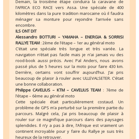
Demain, la troisième étape conduira la caravane de
l’AFRICA ECO RACE vers Assa. Une spéciale de 400
kilomètres dans la pure tradition marocaine où il faudra
ménager sa monture pour rejoindre l’arrivée sans
encombre.
ILS ONT DIT
Alessandro BOTTURI – YAMAHA – ENERGIA & SORRISI
RALLYE TEAM
: 2ème de l’étape – 1er au général moto
C’était une spéciale très longue et très variée. La
navigation n’était pas facile mais je n’ai jamais vu des
rood-book aussi précis. Avec Pal Anders, nous avons
passé plus de 5 heures sur la moto pour faire 430 km.
Derrière, certains vont souffrir aujourd’hui. J’ai pris
beaucoup de plaisir à rouler avec ULLEVALSETER. C’était
une bonne collaboration.
Philippe CAVELIUS – KTM – CAVELIUS TEAM
: 7ème de
l’étape – 6ème au général moto
Cette spéciale était particulièrement costaud. Un
problème de GPS m’a perturbé sur la première partie du
parcours. Malgré cela, j’ai pris beaucoup de plaisir à
rouler sur ce magnifique parcours dans des paysages
splendides. Il n’y a pas à dire, l’Afrique est vraiment un
continent incroyable pour y faire du Rallye je suis très
heureux de la retrouver.