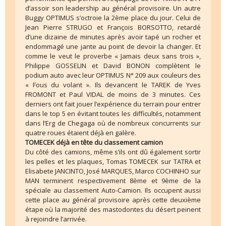
d’assoir son leadership au général provisoire. Un autre
Buggy OPTIMUS s’octroie la 2ème place du jour. Celui de
Jean Pierre STRUGO et François BORSOTTO, retardé
d’une dizaine de minutes après avoir tapé un rocher et
endommagé une jante au point de devoir la changer. Et
comme le veut le proverbe « Jamais deux sans trois »,
Philippe GOSSELIN et David BONON complètent le
podium auto avec leur OPTIMUS N° 209 aux couleurs des
« Fous du volant ». Ils devancent le TAREK de Yves
FROMONT et Paul VIDAL de moins de 3 minutes. Ces
derniers ont fait jouer l’expérience du terrain pour entrer
dans le top 5 en évitant toutes les difficultés, notamment
dans l’Erg de Chegaga où de nombreux concurrents sur
quatre roues étaient déjà en galère.
TOMECEK déjà en tête du classement camion
Du côté des camions, même s’ils ont dû également sortir
les pelles et les plaques, Tomas TOMECEK sur TATRA et
Elisabete JANCINTO, José MARQUES, Marco COCHINHO sur
MAN terminent respectivement 8ème et 9ème de la
spéciale au classement Auto-Camion. Ils occupent aussi
cette place au général provisoire après cette deuxième
étape où la majorité des mastodontes du désert peinent
à rejoindre l’arrivée.