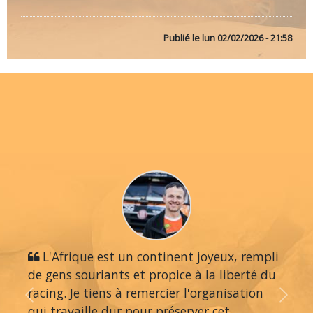
Publié le
lun 02/02/2026 - 21:58
L'Afrique est un continent joyeux, rempli
de gens souriants et propice à la liberté du
racing. Je tiens à remercier l'organisation
Previous
Next
qui travaille dur pour préserver cet