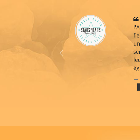
l'
fi
un
se
Previous
le
ég