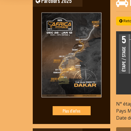
Parcours 2025
Reto
N° éta
Pays
M
Plus d'infos
Date d