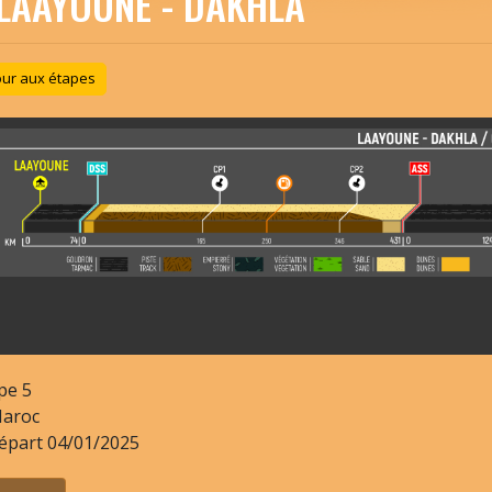
LAAYOUNE - DAKHLA
ur aux étapes
pe
5
aroc
épart
04/01/2025