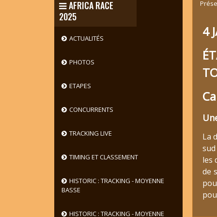
Prése
AFRICA RACE
2025
4 
ACTUALITÉS
ÉT
PHOTOS
TO
ETAPES
Ca
CONCURRENTS
Une
TRACKING LIVE
La 
sud
TIMING ET CLASSEMENT
les
de 
HISTORIC : TRACKING - MOYENNE
pou
BASSE
pour
HISTORIC : TRACKING - MOYENNE