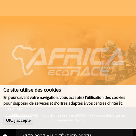
Ce site utilise des cookies
En poursuivant votre navigation, vous acceptez l'utilisation des cookies
Deprecated function
: str_replace(): Passing null to parameter 
pour disposer de services et d'offres adaptés à vos centres d'intérêt.
of type array|string is deprecated in
Plus d'info
Drupal\taxonomy\Plugin\views\argument_validator\TermName-
AFRICA ECO RACE - Tous droits réservés 2026
- Réalisé et hébergé par
>validateArgument()
Domaine des Noms
OK, j'accepte
(line
67
of
core/modules/taxonomy/src/Plugin/views/argument_validator